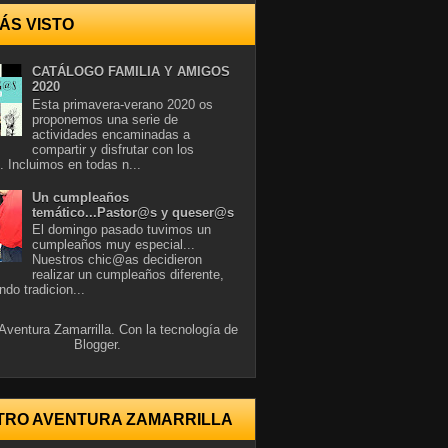
ÁS VISTO
CATÁLOGO FAMILIA Y AMIGOS
2020
Esta primavera-verano 2020 os
proponemos una serie de
actividades encaminadas a
compartir y disfrutar con los
. Incluimos en todas n...
Un cumpleaños
temático...Pastor@s y queser@s
El domingo pasado tuvimos un
cumpleaños muy especial...
Nuestros chic@as decidieron
realizar un cumpleaños diferente,
ndo tradicion...
Aventura Zamarrilla. Con la tecnología de
Blogger
.
TRO AVENTURA ZAMARRILLA