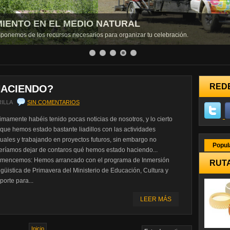
MIENTO EN EL MEDIO NATURAL
 TIPO DE COLECTIVOS
isponemos de los recursos necesarios para organizar tu celebración.
urales, de ocio y aventura para todas las edades y bolsillos.
RED
HACIENDO?
ILLA
SIN COMENTARIOS
timamente habéis tenido pocas noticias de nosotros, y lo cierto
 que hemos estado bastante liadillos con las actividades
tuales y trabajando en proyectos futuros, sin embargo no
Popul
eríamos dejar de contaros qué hemos estado haciendo...
mencemos: Hemos arrancado con el programa de Inmersión
RUT
ngüistica de Primavera del Ministerio de Educación, Cultura y
porte para...
LEER MÁS
Inicio