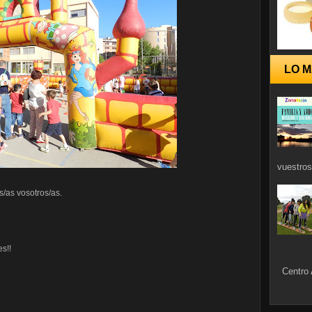
LO M
vuestros
/as vosotros/as.
s!!
Centro 