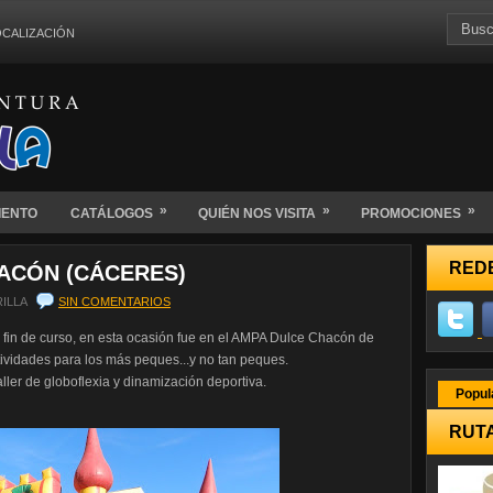
OCALIZACIÓN
»
»
»
IENTO
CATÁLOGOS
QUIÉN NOS VISITA
PROMOCIONES
RED
HACÓN (CÁCERES)
ILLA
SIN COMENTARIOS
 fin de curso, en esta ocasión fue en el AMPA Dulce Chacón de
ividades para los más peques...y no tan peques.
 taller de globoflexia y dinamización deportiva.
Popul
RUT